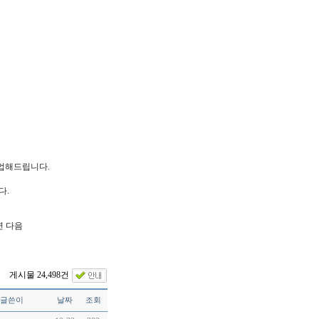
업해드립니다.
다.
연 다음
게시물 24,498건
글쓴이
날짜
조회