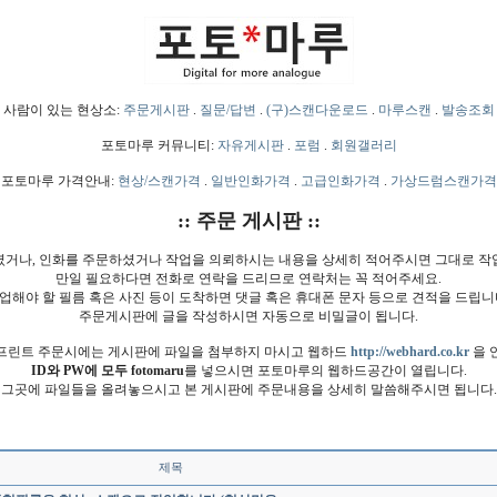
사람이 있는 현상소:
주문게시판
.
질문/답변
.
(구)스캔다운로드
.
마루스캔
.
발송조회
포토마루 커뮤니티:
자유게시판
.
포럼
.
회원갤러리
포토마루 가격안내:
현상/스캔가격
.
일반인화가격
.
고급인화가격
.
가상드럼스캔가격
:: 주문 게시판 ::
셨거나, 인화를 주문하셨거나 작업을 의뢰하시는 내용을 상세히 적어주시면 그대로 작
만일 필요하다면 전화로 연락을 드리므로 연락처는 꼭 적어주세요.
업해야 할 필름 혹은 사진 등이 도착하면 댓글 혹은 휴대폰 문자 등으로 견적을 드립니
주문게시판에 글을 작성하시면 자동으로 비밀글이 됩니다.
프린트 주문시에는 게시판에 파일을 첨부하지 마시고 웹하드
http://webhard.co.kr
을 
ID와 PW에 모두 fotomaru
를 넣으시면 포토마루의 웹하드공간이 열립니다.
그곳에 파일들을 올려놓으시고 본 게시판에 주문내용을 상세히 말씀해주시면 됩니다.
제목