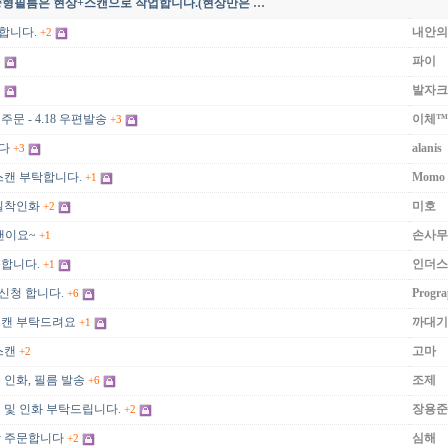
 중형필름은 현상+스캔으로 작업합니다.(현상만은 …
합니다.
내안의
+2
파이
3
발자크
3
주문 - 4.18 우편발송
이체™
+3
니다
alanis
+3
 스캔 부탁합니다.
Momo
+1
 밀착인화
미호
+2
캔이요~
손사무
+1
문합니다.
인더스
+1
 신청 합니다.
Progra
+6
 스캔 부탁드려요
까대기
+1
스캔
고마
+2
급 인화, 필름 발송
조제
+6
캔 및 인화 부탁드립니다.
장용준
+2
상 주문합니다
심해
+2